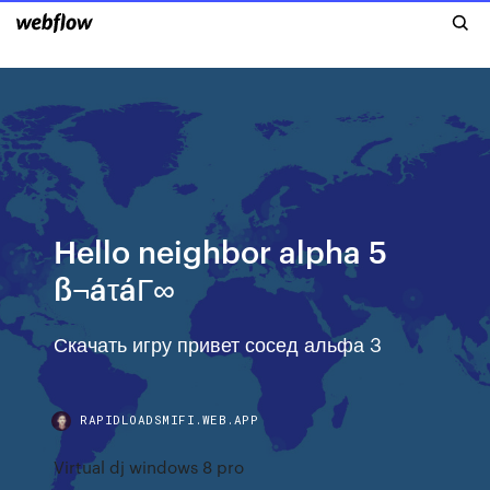
Hello neighbor alpha 5
ß¬áτáΓ∞
Скачать игру привет сосед альфа 3
RAPIDLOADSMIFI.WEB.APP
Virtual dj windows 8 pro